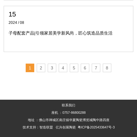
15
2024 / 08
子母配套产品|引领家居美学新风尚，匠心筑造品质生活
1
2
3
4
5
6
7
8
联系我们
座机 ：0757-86800288
地址 ：佛山市禅城区南庄镇华夏陶瓷博览城陶中路四座
技术支持：智造联盟
亿兴创展陶瓷
粤ICP备2025433647号-3