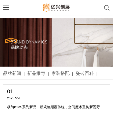
品牌新闻
新品推荐
家装搭配
瓷砖百科
|
|
|
|
01
2025 / 04
极简8135系列新品丨新规格颠覆传统，空间魔术重构新视野